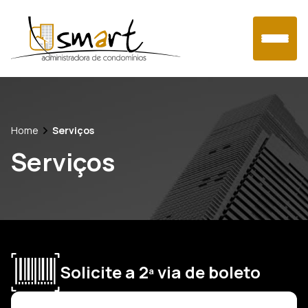
Home
Home
Serviços
Serviços
Sobre nós
Serviços
Área do Condômino
Solicite a 2ª via de boleto
Contato
Blog