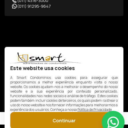
(011) 4316-3000
(011) 91295-9647
Este website usa cookies
A Smart Condomínios usa cookies para assegurar que
proporcionamos a melhor experiência enquanto visita o nosso
website. Os cookies ajudam-nos a melhorar o desempenho do nosso
website e a sua experiência por conteúdo personalizado,
funcionalidades nas redes sociais e análise de tráfego. Estes cookies
podem também incluir cookies de terceiros, os quais podem rastrear o
uso do nosso website e nos fornecer informações para melhorarmos a
experiência dos usuários. Conheça a nossa
Política de Privacidade
© 2026 Smart Condomínios. Todos os direitos reservados.
Continuar