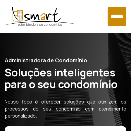
Home
Administradora de Condomínio
Sobre nós
Soluções inteligentes
para o seu condomínio
Serviços
Área do Condômino
Nosso foco é oferecer soluções que otimizem os
processos do seu condomínio com atendimento
Contato
personalizado.
Blog